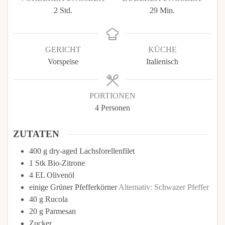
Stunden
Minuten
2
Std.
29
Min.
GERICHT
KÜCHE
Vorspeise
Italienisch
PORTIONEN
4
Personen
ZUTATEN
400
g
dry-aged Lachsforellenfilet
1
Stk
Bio-Zitrone
4
EL
Olivenöl
einige
Grüner Pfefferkörner
Alternativ: Schwazer Pfeffer
40
g
Rucola
20
g
Parmesan
Zucker