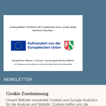
NEWSLETTER
Erfahre zuerst, wenn es neue Infos von La Goonery,
Cookie Zustimmung
unserem Liefergebiet oder neue Rezepte gibt.
Unsere Website verwendet Cookies und Google Analytics
für die Analyse und Statistik. Cookies helfen uns, die