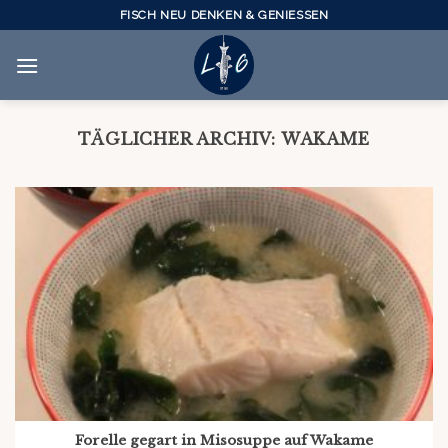
Skip
FISCH NEU DENKEN & GENIESSEN
to
content
TÄGLICHER ARCHIV:
WAKAME
Forelle gegart in Misosuppe auf Wakame