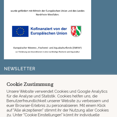
NEWSLETTER
Erfahre zuerst, wenn es neue Infos von La Goonery,
Cookie Zustimmung
unserem Liefergebiet oder neue Rezepte gibt.
Unsere Website verwendet Cookies und Google Analytics
für die Analyse und Statistik. Cookies helfen uns, die
Benutzerfreundlichkeit unserer Website zu verbessern und
Fehler:
Kontaktformular wurde nicht gefunden.
euer Browser-Erlebnis zu personalisieren. Mit einem Klick
auf "Alle akzeptieren" stimmt ihr der Nutzung aller Cookies
zu. Unter "Cookie Einstellungen" könnt ihr individuelle