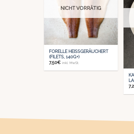
VORRÄTIG
NICHT VORRÄTIG
+
IME (GANZ,
FORELLE HEISSGERÄUCHERT (
FILETS, 140G+)
t.
7,50
€
inkl. MwSt.
+
K
LA
7,