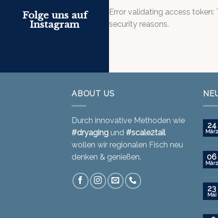
Error validating access token
Folge uns auf
Instagram
security reasons.
ABOUT US
NE
Durch innovative Methoden wie
24
#dryaging
und
#scale2tail
Mär
wollen wir regionalen Fisch neu
denken & genießen.
06
Mär
23
Mai