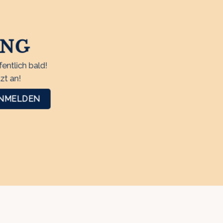
UNG
entlich bald!
zt an!