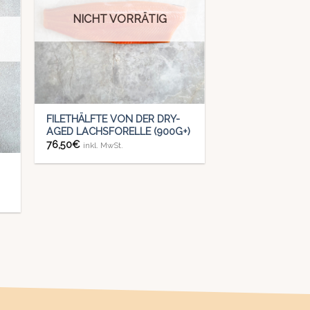
NICHT VORRÄTIG
+
FILETHÄLFTE VON DER DRY-
AGED LACHSFORELLE (900G+)
76,50
€
inkl. MwSt.