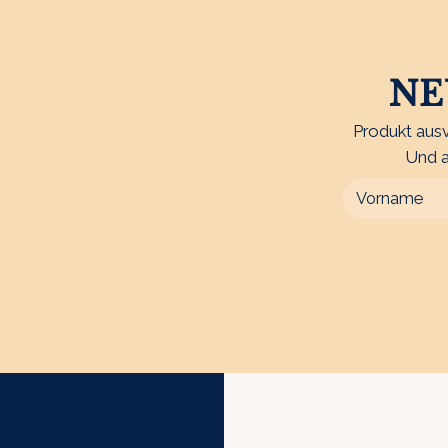
NE
Produkt ausv
Und a