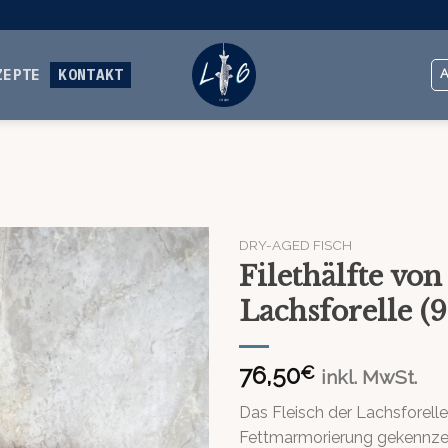
ZEPTE
KONTAKT
DRY-AGED FISCH
Filethälfte vo
Lachsforelle (
76,50
€
inkl. MwSt.
Das Fleisch der Lachsforelle 
Fettmarmorierung gekennzeich